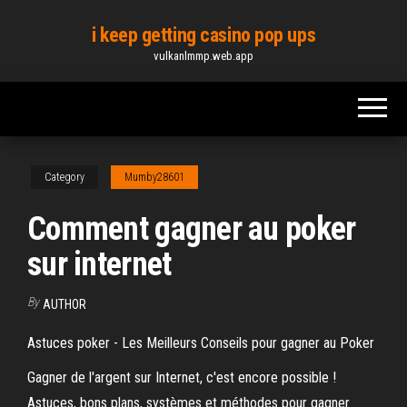
Skip
i keep getting casino pop ups
to
vulkanlmmp.web.app
the
content
Category
Mumby28601
Comment gagner au poker
sur internet
By
AUTHOR
Astuces poker - Les Meilleurs Conseils pour gagner au Poker
Gagner de l'argent sur Internet, c'est encore possible !
Astuces, bons plans, systèmes et méthodes pour gagner