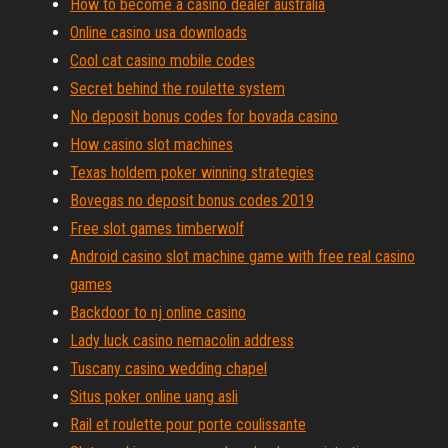
How to become a casino dealer australia
Online casino usa downloads
Cool cat casino mobile codes
Secret behind the roulette system
No deposit bonus codes for bovada casino
How casino slot machines
Texas holdem poker winning strategies
Bovegas no deposit bonus codes 2019
Free slot games timberwolf
Android casino slot machine game with free real casino
games
Backdoor to nj online casino
Lady luck casino nemacolin address
Tuscany casino wedding chapel
Situs poker online uang asli
Rail et roulette pour porte coulissante