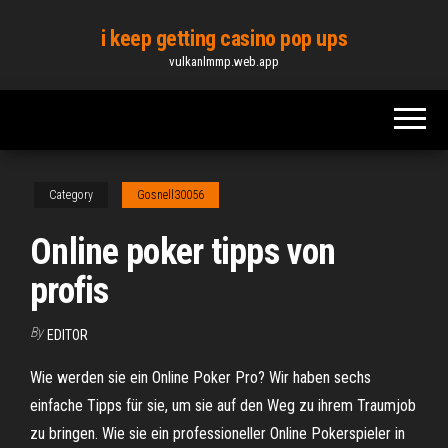
Skip
i keep getting casino pop ups
to
vulkanlmmp.web.app
the
content
Category
Gosnell30056
Online poker tipps von
profis
By
EDITOR
Wie werden sie ein Online Poker Pro? Wir haben sechs
einfache Tipps für sie, um sie auf den Weg zu ihrem Traumjob
zu bringen. Wie sie ein professioneller Online Pokerspieler in