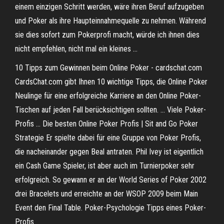
einem einzigen Schritt werden, wäre ihren Beruf aufzugeben
und Poker als ihre Haupteinnahmequelle zu nehmen. Während
sie dies sofort zum Pokerprofi macht, würde ich ihnen dies
nicht empfehlen, nicht mal ein kleines …
10 Tipps zum Gewinnen beim Online Poker - cardschat.com
CardsChat.com gibt Ihnen 10 wichtige Tipps, die Online Poker
Neulinge für eine erfolgreiche Karriere an den Online Poker-
Tischen auf jeden Fall berücksichtigen sollten. ... Viele Poker-
Profis ... Die besten Online Poker Profis | Sit and Go Poker
Strategie Er spielte dabei für eine Gruppe von Poker Profis,
die nacheinander gegen Beal antraten. Phil Ivey ist eigentlich
ein Cash Game Spieler, ist aber auch im Turnierpoker sehr
erfolgreich. So gewann er an der World Series of Poker 2002
drei Bracelets und erreichte an der WSOP 2009 beim Main
Event den Final Table. Poker-Psychologie Tipps eines Poker-
Profis