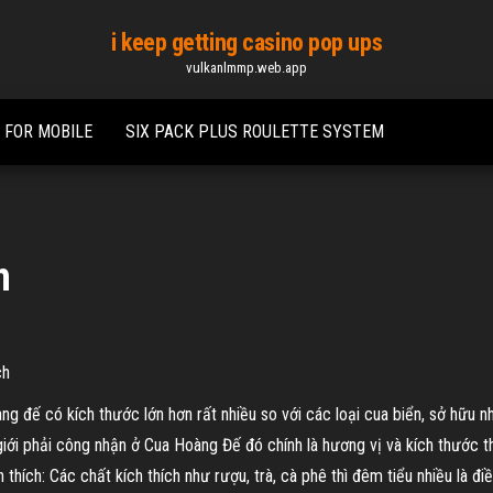
i keep getting casino pop ups
vulkanlmmp.web.app
 FOR MOBILE
SIX PACK PLUS ROULETTE SYSTEM
h
ch
g đế có kích thước lớn hơn rất nhiều so với các loại cua biển, sở hữu nh
ới phải công nhận ở Cua Hoàng Đế đó chính là hương vị và kích thước th
ích: Các chất kích thích như rượu, trà, cà phê thì đêm tiểu nhiều là điều